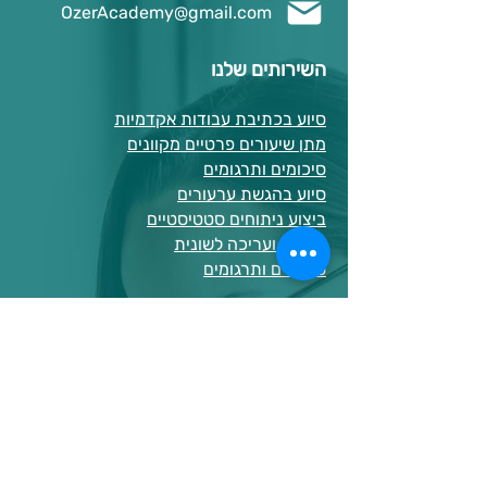
OzerAcademy@gmail.com
השירותים שלנו
סיוע בכתיבת עבודות אקדמיות
מתן שיעורים פרטיים מקוונים
סיכומים ותרגומים
סיוע בהגשת ערעורים
ביצוע ניתוחים סטטיסטיים
הגהות ועריכה לשונית
סיכומים ותרגומים
עצות לכתיבה
הבדל בין מחקר כמותי למחקר איכותני
סוגי כתיבה אקדמית
כיצד לנסח שאלת מחקר?
כללי APA
איך לכתוב רפלקציה?